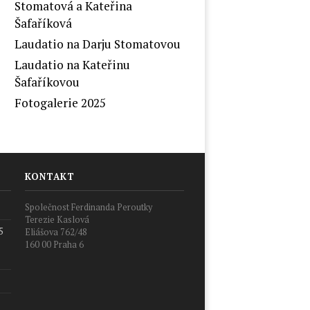
Stomatová a Kateřina
Šafaříková
Laudatio na Darju Stomatovou
Laudatio na Kateřinu
Šafaříkovou
Fotogalerie 2025
KONTAKT
Společnost Ferdinanda Peroutky
Terezie Kaslová
5
Eliášova 762/48
160 00 Praha 6