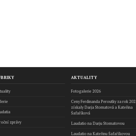
UBRIKY
AKTUALITY
tuality
Fotogalerie 2026
lerie
Ceny Ferdinanda Peroutky za rok 202
získaly Darja Stomatová a Kateřina
udatia
Šafaříková
roční zprávy
Laudatio na Darju Stomatovou
Laudatio na Kateřinu Šafaříkovou