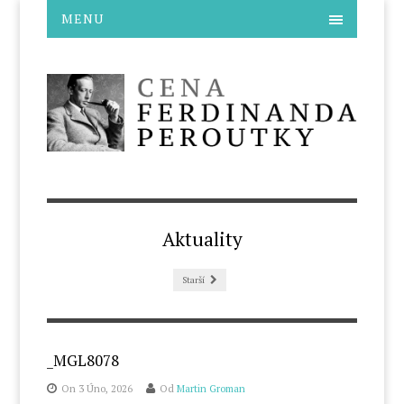
MENU
Aktuality
Starší
_MGL8078
On 3 Úno, 2026
Od
Martin Groman