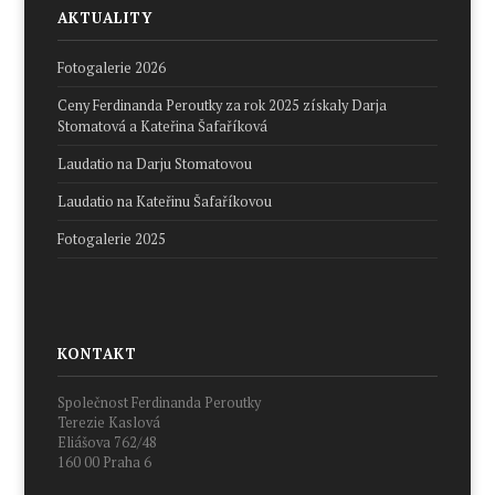
AKTUALITY
Fotogalerie 2026
Ceny Ferdinanda Peroutky za rok 2025 získaly Darja
Stomatová a Kateřina Šafaříková
Laudatio na Darju Stomatovou
Laudatio na Kateřinu Šafaříkovou
Fotogalerie 2025
KONTAKT
Společnost Ferdinanda Peroutky
Terezie Kaslová
Eliášova 762/48
160 00 Praha 6